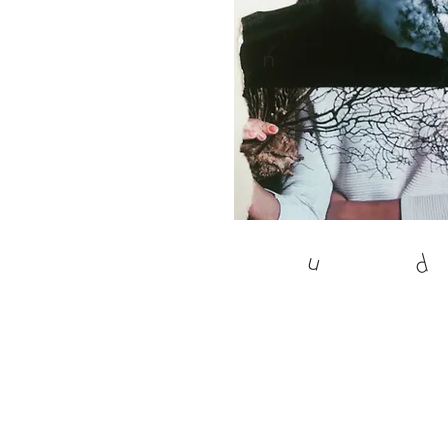
n
u
d