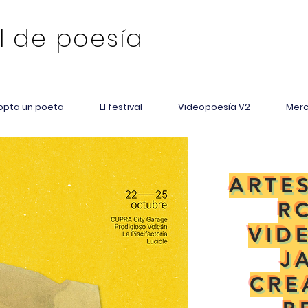
l de poesía
opta un poeta
El festival
Videopoesía V2
Merc
ARTE
R
VID
J
CRE