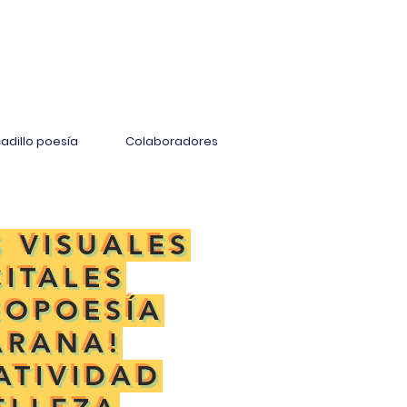
adillo poesía
Colaboradores
S VISUALES
CITALES
EOPOESÍA
ARANA!
ATIVIDAD