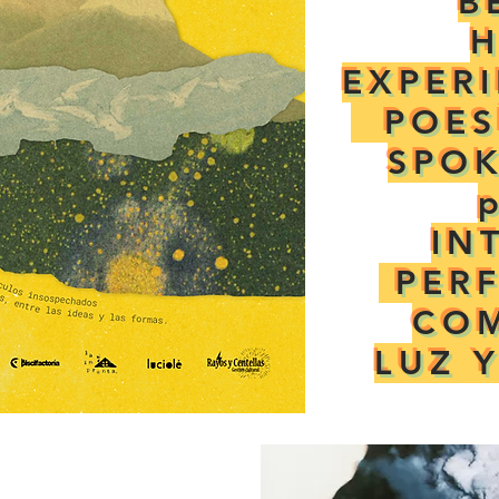
B
EXPER
POES
SPO
IN
PER
CO
LUZ 