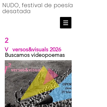
NUDO, festival de poesía
desatada
2
V versos&visuals 2026
Buscamos videopoemas