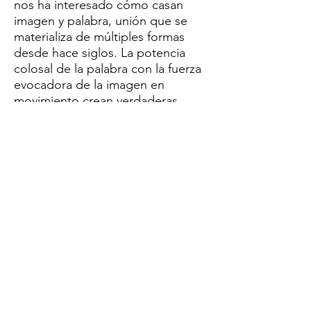
nos ha interesado cómo casan
imagen y palabra, unión que se
materializa de múltiples formas
desde hace siglos. La potencia
colosal de la palabra con la fuerza
evocadora de la imagen en
movimiento crean verdaderas
obras de arte.
De ahí que creamos con pasión en
esta muestra V2, el nudo fértil y
frondoso entre versos y visuales.
Esperamos con grandísima ilusión
vuestros videopoemas.
PLAZO: 29 de marzo de 2026