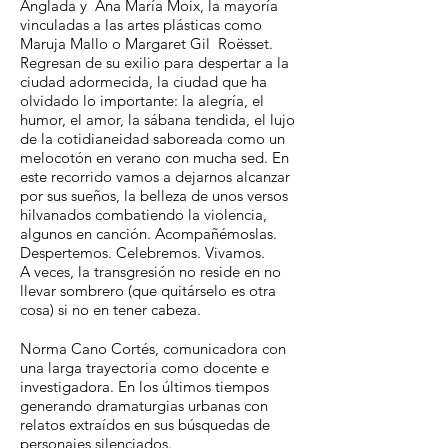
Anglada y Ana María Moix, la mayoría
vinculadas a las artes plásticas como
Maruja Mallo o Margaret Gil Roësset.
Regresan de su exilio para despertar a la
ciudad adormecida, la ciudad que ha
olvidado lo importante: la alegría, el
humor, el amor, la sábana tendida, el lujo
de la cotidianeidad saboreada como un
melocotón en verano con mucha sed. En
este recorrido vamos a dejarnos alcanzar
por sus sueños, la belleza de unos versos
hilvanados combatiendo la violencia,
algunos en canción. Acompañémoslas.
Despertemos. Celebremos. Vivamos.
A veces, la transgresión no reside en no
llevar sombrero (que quitárselo es otra
cosa) si no en tener cabeza.
Norma Cano Cortés, comunicadora con
una larga trayectoria como docente e
investigadora. En los últimos tiempos
generando dramaturgias urbanas con
relatos extraídos en sus búsquedas de
personajes silenciados.